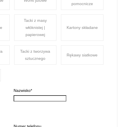
we
Worki jutowe
pomocnicze
Tacki z masy
we
włóknistej |
Kartony składane
papierowej
wa
Tacki z tworzywa
Rękawy siatkowe
sztucznego
Nazwisko
*
Numer telefonu