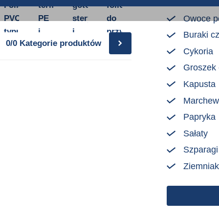
finowa
Folia
termokurczliwa
gotowania,
foliowe
PVC
PE
sterylizacji
do
Owoce p
a
typu
i
i
przykrywania
Buraki c
0/0
Kategorie produktów
ap)
overwrap
POF
pasteryzacji
skrzynek
Cykoria
Groszek
Kapusta
Marchew
Papryka
Sałaty
Szparagi
Ziemniak