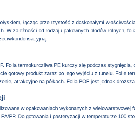
połyskiem, łącząc przejrzystość z doskonałymi właściwoś
ych. W zależności od rodzaju pakownych płodów rolnych, f
rzeciwkondensacyjną.
F. Folia termokurczliwa PE kurczy się podczas stygnięcia,
ie gotowy produkt zaraz po jego wyjściu z tunelu. Folie te
ie, atrakcyjne na półkach. Folia POF jest jednak droższa j
ji
lizowane w opakowaniach wykonanych z wielowarstwowej foli
 PA/PP. Do gotowania i pasteryzacji w temperaturze 100 sto