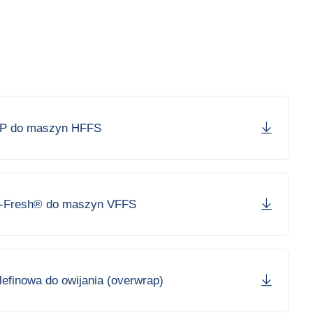
PP do maszyn HFFS
w-Fresh® do maszyn VFFS
olefinowa do owijania (overwrap)