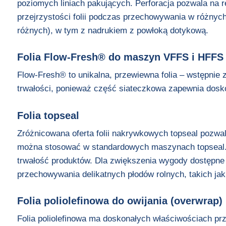
poziomych liniach pakujących. Perforacja pozwala na r
przejrzystości folii podczas przechowywania w różnyc
różnych), w tym z nadrukiem z powłoką dotykową.
Folia Flow-Fresh® do maszyn VFFS i HFFS
Flow-Fresh® to unikalna, przewiewna folia – wstępnie 
trwałości, ponieważ część siateczkowa zapewnia dos
Folia topseal
Zróżnicowana oferta folii nakrywkowych topseal pozwal
można stosować w standardowych maszynach topseal. F
trwałość produktów. Dla zwiększenia wygody dostępne
przechowywania delikatnych płodów rolnych, takich jak
Folia poliolefinowa do owijania (overwrap)
Folia poliolefinowa ma doskonałych właściwościach prz