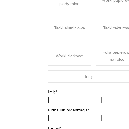
Worki papiero
płody rolne
Tacki aluminiowe
Tacki tekturo
Folia papiero
Worki siatkowe
na rolce
Inny
Imię
*
Firma lub organizacja
*
E-mail
*