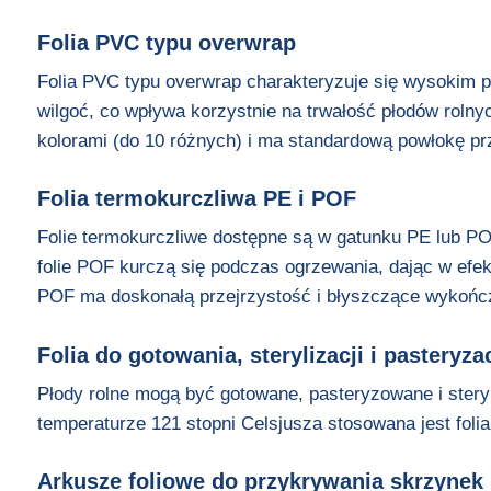
Folia PVC typu overwrap
Folia PVC typu overwrap charakteryzuje się wysokim 
wilgoć, co wpływa korzystnie na trwałość płodów roln
kolorami (do 10 różnych) i ma standardową powłokę p
Folia termokurczliwa PE i POF
Folie termokurczliwe dostępne są w gatunku PE lub PO
folie POF kurczą się podczas ogrzewania, dając w efekc
POF ma doskonałą przejrzystość i błyszczące wykończen
Folia do gotowania, sterylizacji i pasteryzac
Płody rolne mogą być gotowane, pasteryzowane i stery
temperaturze 121 stopni Celsjusza stosowana jest folia
Arkusze foliowe do przykrywania skrzynek