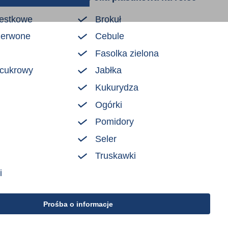
estkowe
Brokuł
zerwone
Cebule
Fasolka zielona
 cukrowy
Jabłka
Kukurydza
Ogórki
Pomidory
Seler
Truskawki
i
Prośba o informacje