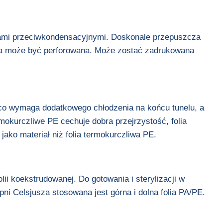
ciami przeciwkondensacyjnymi. Doskonale przepuszcza
olia może być perforowana. Może zostać zadrukowana
 co wymaga dodatkowego chłodzenia na końcu tunelu, a
rmokurczliwe PE cechuje dobra przejrzystość, folia
ako materiał niż folia termokurczliwa PE.
i koekstrudowanej. Do gotowania i sterylizacji w
pni Celsjusza stosowana jest górna i dolna folia PA/PE.