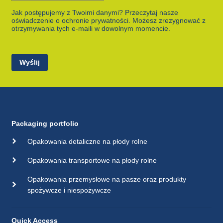
Jak postępujemy z Twoimi danymi? Przeczytaj nasze
oświadczenie o ochronie prywatności. Możesz zrezygnować z
otrzymywania tych e-maili w dowolnym momencie.
Wyślij
Packaging portfolio
Opakowania detaliczne na płody rolne
Opakowania transportowe na płody rolne
Opakowania przemysłowe na pasze oraz produkty
spożywcze i niespożywcze
Quick Access