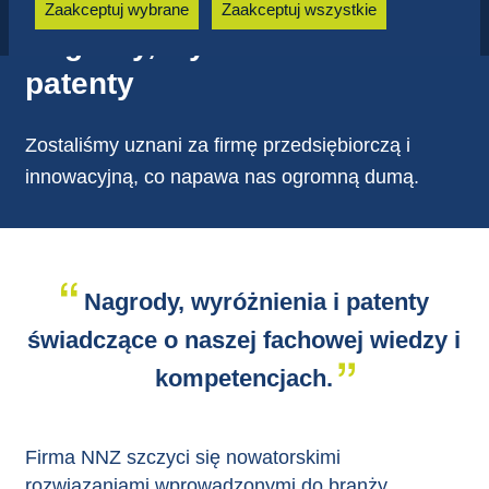
zapobiegają również wielokrotnemu wyświetlaniu
Zaakceptuj wybrane
Zaakceptuj wszystkie
użytkownikowi tych samych reklam..
Nagrody, wyróżnienia i
patenty
Zostaliśmy uznani za firmę przedsiębiorczą i
innowacyjną, co napawa nas ogromną dumą.
Nagrody, wyróżnienia i patenty
świadczące o naszej fachowej wiedzy i
kompetencjach.
Firma NNZ szczyci się nowatorskimi
rozwiązaniami wprowadzonymi do branży