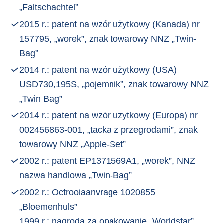
„Faltschachtel”
2015 r.: patent na wzór użytkowy (Kanada) nr
157795, „worek”, znak towarowy NNZ „Twin-
Bag”
2014 r.: patent na wzór użytkowy (USA)
USD730,195S, „pojemnik”, znak towarowy NNZ
„Twin Bag”
2014 r.: patent na wzór użytkowy (Europa) nr
002456863-001, „tacka z przegrodami”, znak
towarowy NNZ „Apple-Set”
2002 r.: patent EP1371569A1, „worek”, NNZ
nazwa handlowa „Twin-Bag”
2002 r.: Octrooiaanvrage 1020855
„Bloemenhuls”
1999 r.: nagroda za opakowanie „Worldstar”,