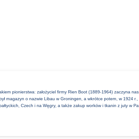
nakiem pionierstwa: założyciel firmy Rien Boot (1889-1964) zaczyna nas
był magazyn o nazwie Libau w Groningen, a wkrótce potem, w 1924 r
ałtyckich, Czech i na Węgry, a także zakup worków i tkanin z juty w Pa