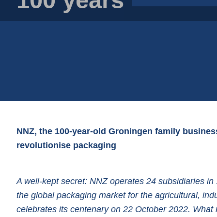
Wiaderka na płody rolne
Worki foliowe
Worki jutowe
Worki papierowe
Worki siatkowe
NNZ, the 100-year-old Groningen family business
revolutionise packaging
A well-kept secret: NNZ operates 24 subsidiaries in
the global packaging market for the agricultural, ind
celebrates its centenary on 22 October 2022. What m