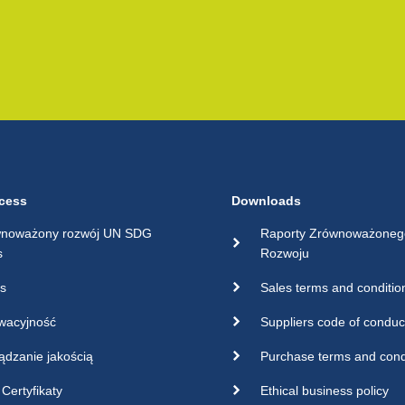
cess
Downloads
noważony rozwój UN SDG
Raporty Zrównoważoneg
s
Rozwoju
s
Sales terms and conditio
wacyjność
Suppliers code of conduc
ądzanie jakością
Purchase terms and cond
Certyfikaty
Ethical business policy