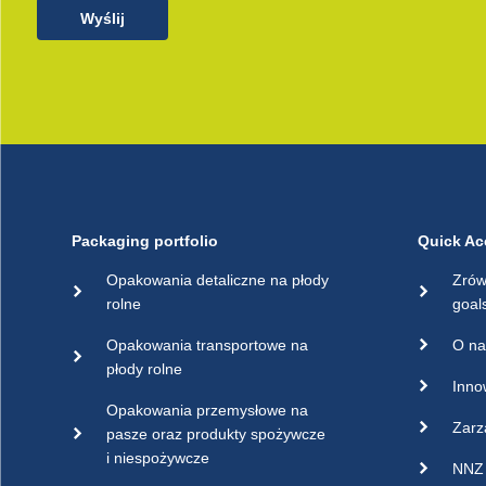
Wyślij
Packaging portfolio
Quick Ac
Opakowania detaliczne na płody
Zrów
rolne
goal
Opakowania transportowe na
O na
płody rolne
Inno
Opakowania przemysłowe na
Zarz
pasze oraz produkty spożywcze
i niespożywcze
NNZ 