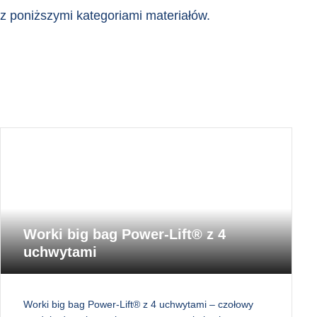
z poniższymi kategoriami materiałów.
Worki big bag Power-Lift® z 4
uchwytami
Worki big bag Power-Lift® z 4 uchwytami – czołowy