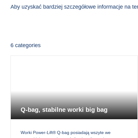
Aby uzyskać bardziej szczegółowe informacje na te
6
categories
Q-bag, stabilne worki big bag
Worki Power-Lift® Q-bag posiadają wszyte we