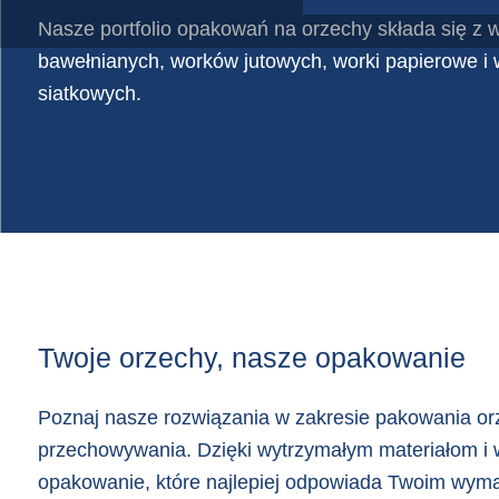
Nasze portfolio opakowań na orzechy składa się z
Wiaderka na płody rolne
Worki foliowe
bawełnianych, worków jutowych, worki papierowe i
Worki jutowe
siatkowych.
Worki papierowe
Worki siatkowe
Twoje orzechy, nasze opakowanie
Poznaj nasze rozwiązania w zakresie pakowania orz
przechowywania. Dzięki wytrzymałym materiałom i
opakowanie, które najlepiej odpowiada Twoim wyma