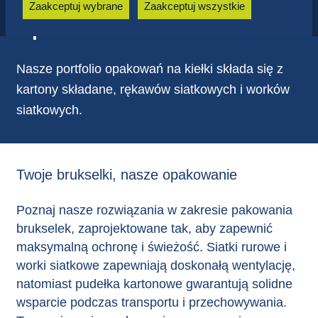
zapobiegają również wielokrotnemu wyświetlaniu
Zaakceptuj wybrane
Zaakceptuj wszystkie
użytkownikowi tych samych reklam..
Opakowanie na kiełki
Nasze portfolio opakowań na kiełki składa się z
kartony składane, rękawów siatkowych i worków
siatkowych.
Twoje brukselki, nasze opakowanie
Poznaj nasze rozwiązania w zakresie pakowania
brukselek, zaprojektowane tak, aby zapewnić
maksymalną ochronę i świeżość. Siatki rurowe i
worki siatkowe zapewniają doskonałą wentylację,
natomiast pudełka kartonowe gwarantują solidne
wsparcie podczas transportu i przechowywania.